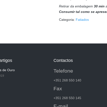
Retirar da embalagem
30 min
a
Consumir tal como se aprese
Categoria:
Fatiados
artigos
Contactos
s de Ouro
Telefone
019
+351 268 550 140
Fax
+351 268 550 145
E-mail