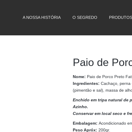
A NOSSA HISTÓRIA
O SEGREDO
PRODUTO
Paio de Por
Nome:
Paio de Porco Preto Fat
Ingredientes:
Cachaço, perna 
(pimentão e sal), massa de alho 
Enchido em tripa natural de
Azinho.
Conservar em local seco e fr
Embalagem:
Acondicionado e
Peso Apróx:
200gr.