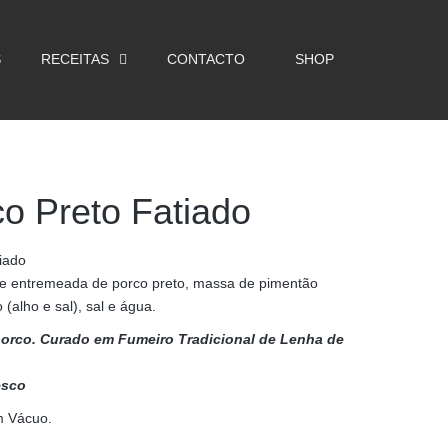
S
RECEITAS
CONTACTO
SHOP
co Preto Fatiado
iado
e entremeada de porco preto, massa de pimentão
(alho e sal), sal e água.
 porco. Curado em Fumeiro Tradicional de Lenha de
esco
m Vácuo.